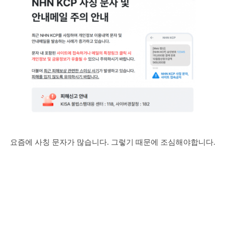
요즘에 사칭 문자가 많습니다. 그렇기 때문에 조심해야합니다.