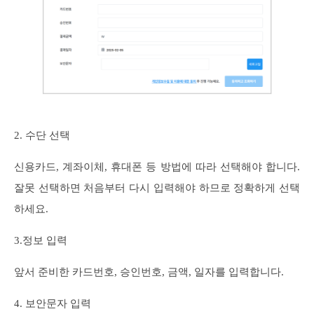
2. 수단 선택
신용카드, 계좌이체, 휴대폰 등 방법에 따라 선택해야 합니다.
잘못 선택하면 처음부터 다시 입력해야 하므로 정확하게 선택
하세요.
3.정보 입력
앞서 준비한 카드번호, 승인번호, 금액, 일자를 입력합니다.
4. 보안문자 입력