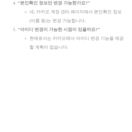
“본인확인 정보만 변경 가능한가요?”
네, 카카오 계정 관리 페이지에서 본인확인 정보
(이름 등)는 변경 가능합니다.
“아이디 변경이 가능한 시점이 있을까요?”
현재로서는 카카오에서 아이디 변경 기능을 제공
할 계획이 없습니다.