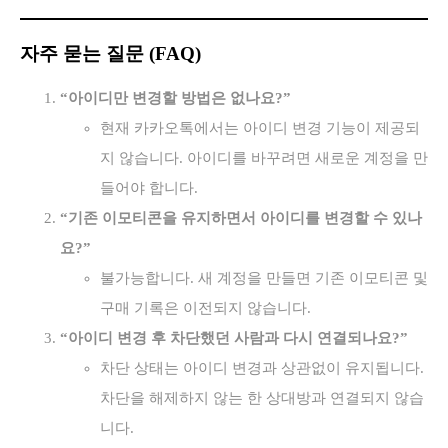
자주 묻는 질문 (FAQ)
“아이디만 변경할 방법은 없나요?”
현재 카카오톡에서는 아이디 변경 기능이 제공되
지 않습니다. 아이디를 바꾸려면 새로운 계정을 만
들어야 합니다.
“기존 이모티콘을 유지하면서 아이디를 변경할 수 있나
요?”
불가능합니다. 새 계정을 만들면 기존 이모티콘 및
구매 기록은 이전되지 않습니다.
“아이디 변경 후 차단했던 사람과 다시 연결되나요?”
차단 상태는 아이디 변경과 상관없이 유지됩니다.
차단을 해제하지 않는 한 상대방과 연결되지 않습
니다.