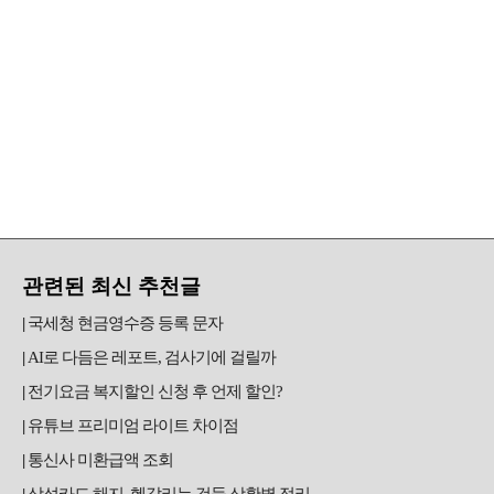
관련된 최신 추천글
국세청 현금영수증 등록 문자
AI로 다듬은 레포트, 검사기에 걸릴까
전기요금 복지할인 신청 후 언제 할인?
유튜브 프리미엄 라이트 차이점
통신사 미환급액 조회
삼성카드 해지, 헷갈리는 것들 상황별 정리